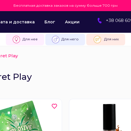
Бесплатная доставка заказов на сумму больше 700 грн
+38 068 60
ата и доставка
Блог
Акции
Для нее
Для него
Для них
ret Play
ret Play