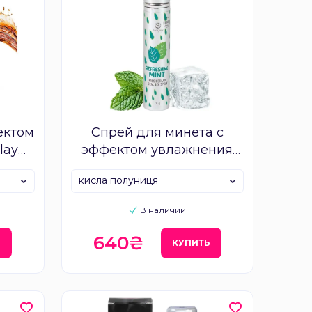
ектом
Спрей для минета с
lay
эффектом увлажнения
SECRETPLAY Oral Sex
кисла полуниця
Spray
В наличии
640₴
Ь
КУПИТЬ