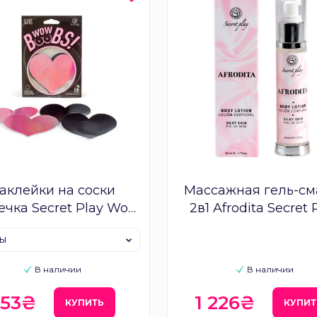
аклейки на соски
Массажная гель-см
ечка Secret Play Wow
2в1 Afrodita Secret 
Boobs
для нее
ры
В наличии
В наличии
353₴
1 226₴
КУПИТЬ
КУПИТ