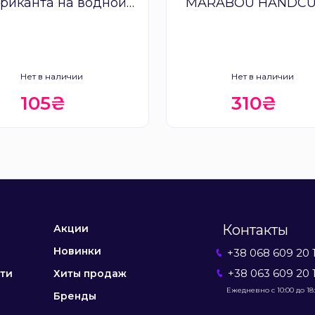
риканта на водной
MARABOU HANDCU
снове Secret Play
Нет в наличии
Нет в наличии
105₴
310₴
Контакты
Акции
Новинки
+38 068 609 20 
+38 063 609 20 
ти
Хиты продаж
Ежедневно с 10:00 до 18
Бренды