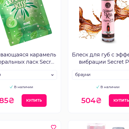
вающаяся карамель
Блеск для губ с эфф
оральных ласк Secret
вибрации Secret P
ay Popping Candies
Vibrant Kiss
з
брауни
В наличии
В наличии
185₴
504₴
КУПИТЬ
КУПИТ