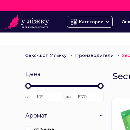
Опл
Категории
Секс-шоп У ліжку
Производители
Sec
Цена
Sec
от
до
Аромат
клубника