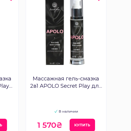
азка
Массажная гель-смазка
Play
2в1 APOLO Secret Play для
него
В наличии
1 570₴
Ь
КУПИТЬ