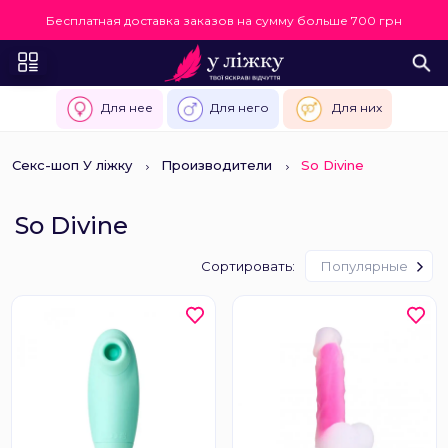
Бесплатная доставка заказов на сумму больше 700 грн
Для нее
Для него
Для них
Секс-шоп У ліжку
Производители
So Divine
So Divine
Сортировать:
Популярные