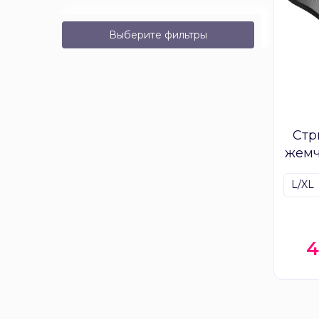
Выберите фильтры
Стр
жемч
L/XL
4