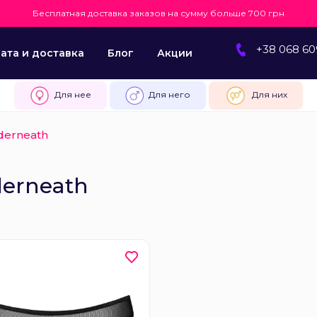
Бесплатная доставка заказов на сумму больше 700 грн
+38 068 60
ата и доставка
Блог
Акции
Для нее
Для него
Для них
derneath
erneath