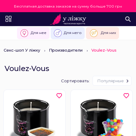
Бесплатная доставка заказов на сумму больше 700 грн
Для нее
Для него
Для них
Секс-шоп У ліжку
Производители
Voulez-Vous
Voulez-Vous
Сортировать:
Популярные