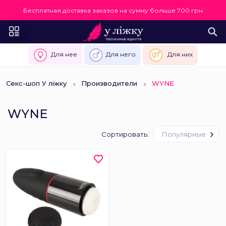
Бесплатная доставка заказов на сумму больше 700 грн
Для нее
Для него
Для них
Секс-шоп У ліжку
Производители
WYNE
WYNE
Сортировать:
Популярные