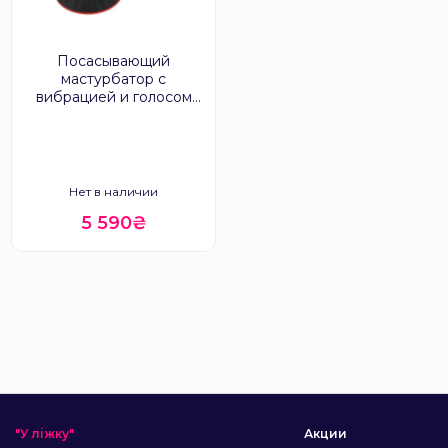
Посасывающий
мастурбатор с
вибрацией и голосом
WYNE 02
Нет в наличии
5 590₴
"У ліжку"
Акции