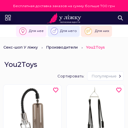
Бесплатная доставка заказов на сумму больше 700 грн
Для нее
Для него
Для них
Секс-шоп У ліжку
Производители
You2Toys
You2Toys
Сортировать:
Популярные