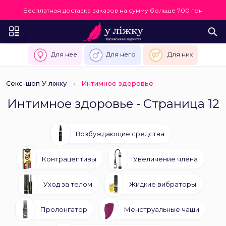
Бесплатная доставка заказов на сумму больше 700 грн
Для нее
Для него
Для них
Секс-шоп У ліжку
Интимное здоровье
Интимное здоровье - Страница 12
Возбуждающие средства
Контрацептивы
Увеличение члена
Уход за телом
Жидкие вибраторы
Пролонгатор
Менструальные чаши