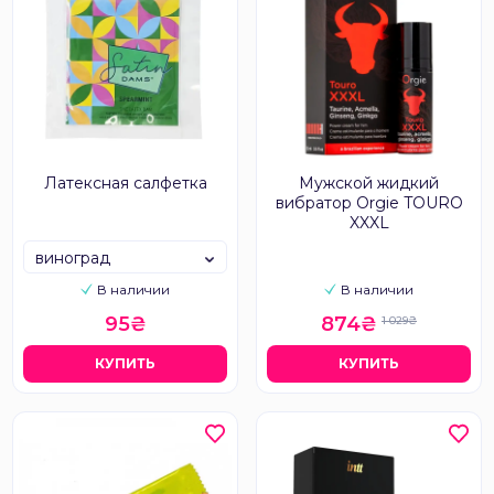
Латексная салфетка
Мужской жидкий
вибратор Orgie TOURO
XXXL
виноград
В наличии
В наличии
95₴
874₴
1 029₴
КУПИТЬ
КУПИТЬ