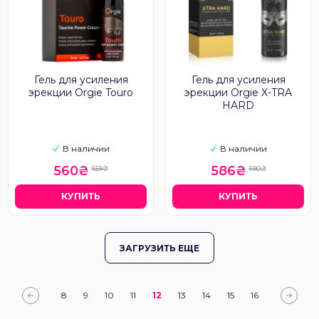
Гель для усиления
Гель для усиления
эрекции Orgie Touro
эрекции Orgie X-TRA
HARD
В наличии
В наличии
560₴
586₴
659₴
690₴
КУПИТЬ
КУПИТЬ
ЗАГРУЗИТЬ ЕЩЕ
8
9
10
11
12
13
14
15
16