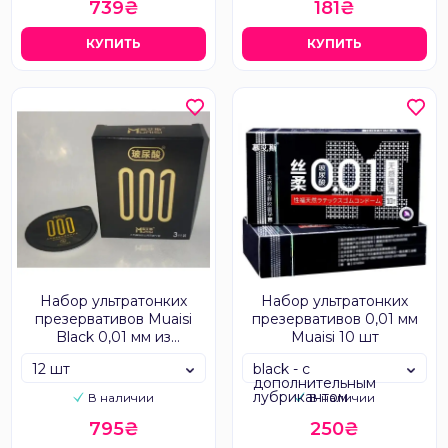
739₴
181₴
КУПИТЬ
КУПИТЬ
Набор ультратонких
Набор ультратонких
презервативов Muaisi
презервативов 0,01 мм
Black 0,01 мм из
Muaisi 10 шт
натурального латекса
12 шт
black - с
дополнительным
лубрикантом
В наличии
В наличии
795₴
250₴