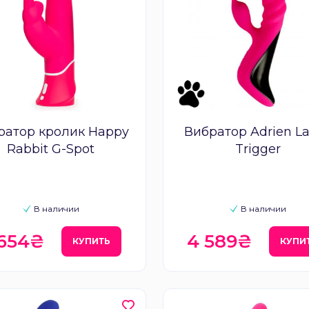
ратор кролик Happy
Вибратор Adrien La
Rabbit G-Spot
Trigger
В наличии
В наличии
 654₴
4 589₴
КУПИТЬ
КУПИ