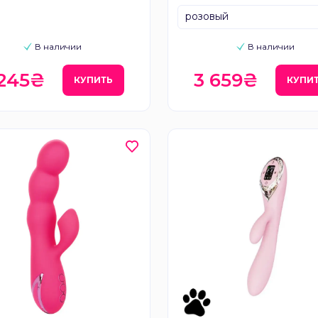
и пульсацией Zalo 
розовый
Thruster
В наличии
В наличии
 245₴
3 659₴
КУПИТЬ
КУПИ