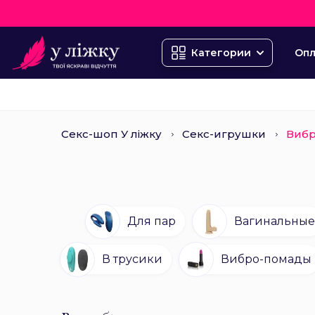
Опл
Категории
Секс-шоп У ліжку
Секс-игрушки
Виб
Для пар
Вагинальные
В трусики
Вибро-помады