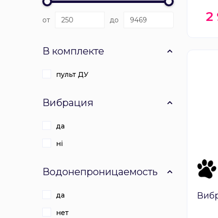
2
от
до
В комплекте
пульт ДУ
Вибрация
да
ні
Водонепроницаемость
Вибр
да
нет