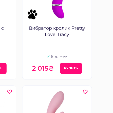
 с
Вибратор кролик Pretty
Love Tracy
ics
В наличии
2 015₴
ТЬ
КУПИТЬ