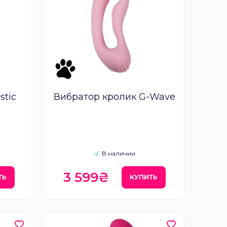
stic
Вибратор кролик G-Wave
В наличии
3 599₴
ТЬ
КУПИТЬ