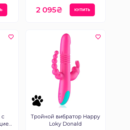
2 095₴
Ь
КУПИТЬ
 с
Тройной вибратор Happy
цией
Loky Donald