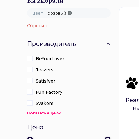
Вы выбрали:
Цвет:
розовый
Сбросить
Производитель
BeYourLover
Teazers
Satisfyer
Fun Factory
Реа
Svakom
на
Показать еще 44
Цена