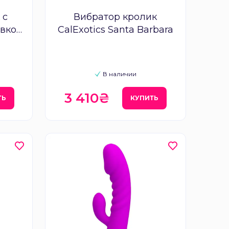
 с
Вибратор кролик
вкой
CalExotics Santa Barbara
В наличии
3 410₴
ТЬ
КУПИТЬ