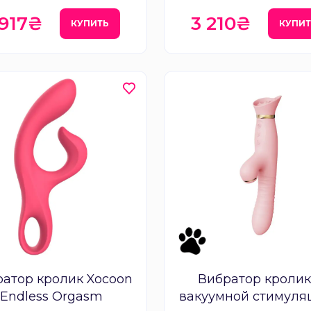
 917₴
3 210₴
КУПИТЬ
КУПИТ
атор кролик Xocoon
Вибратор кролик
Endless Orgasm
вакуумной стимуля