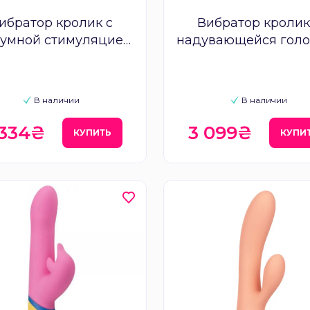
ибратор кролик с
Вибратор кролик
уумной стимуляцией
надувающейся голо
lExotics Oceanside
KisToy A-King
Orgasm
В наличии
В наличии
 334₴
3 099₴
КУПИТЬ
КУПИ