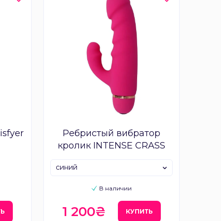
sfyer
Ребристый вибратор
кролик INTENSE CRASS
синий
В наличии
1 200₴
ТЬ
КУПИТЬ