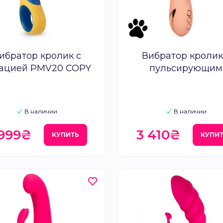
ибратор кролик с
Вибратор кролик
ацией PMV20 COPY
пульсирующим
отростком CalExot
Monterey Magic
В наличии
В наличии
 999₴
3 410₴
КУПИТЬ
КУПИ