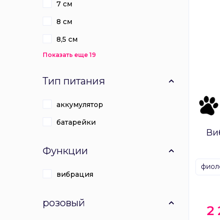
7 см
8 см
8,5 см
Показать еще 19
Тип питания
аккумулятор
батарейки
Ви
Функции
фиол
вибрация
розовый
2