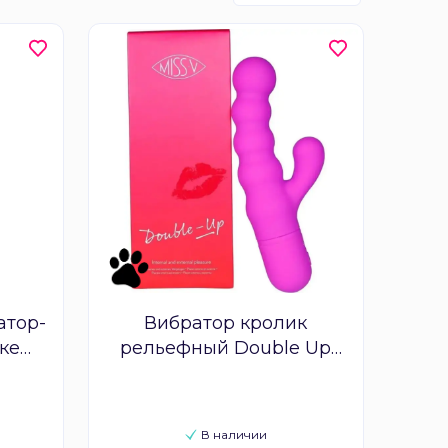
атор-
Вибратор кролик
ке
рельефный Double Up
Miss V
В наличии