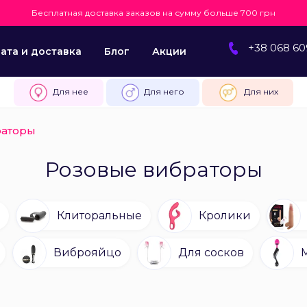
Бесплатная доставка заказов на сумму больше 700 грн
+38 068 60
ата и доставка
Блог
Акции
Для нее
Для него
Для них
раторы
Розовые вибраторы
Клиторальные
Кролики
Виброяйцо
Для сосков