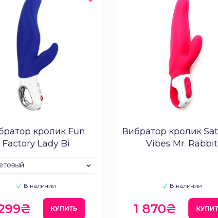
братор кролик Fun
Вибратор кролик Sati
Factory Lady Bi
Vibes Mr. Rabbit
етовый
В наличии
В наличии
 299₴
1 870₴
КУПИТЬ
КУПИ