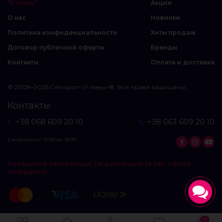
"У ліжку"
Акции
О нас
Новинки
Политика конфиденциальности
Хиты продаж
Договор публичной оферты
Бренды
Контакты
Оплата и доставка
© 2008–2026 Сексшоп «У ліжку»®. Все права защищены.
Контакты
+38 068 609 20 10
+38 063 609 20 10
Ежедневно с 10:00 до 18:00
Посещение сайта лицам, не достигшим 18 лет, строго
запрещено!
0