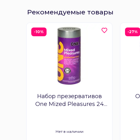
Рекомендуемые товары
-10%
-27%
Набор презервативов
O
One Mized Pleasures 24
шт
пр
Нет в наличии