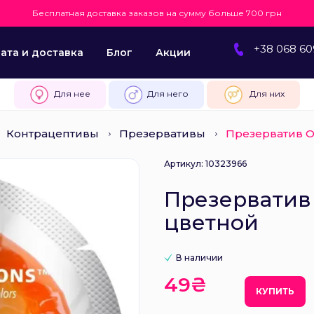
Бесплатная доставка заказов на сумму больше 700 грн
+38 068 60
ата и доставка
Блог
Акции
Для нее
Для него
Для них
Контрацептивы
Презервативы
Презерватив On
Артикул: 10323966
Презерватив 
цветной
В наличии
49₴
КУПИТЬ