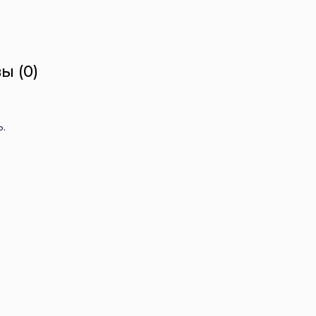
ы (0)
.