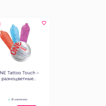
NE Tattoo Touch –
разноцветные
езервативы с тату-
изображением
В наличии