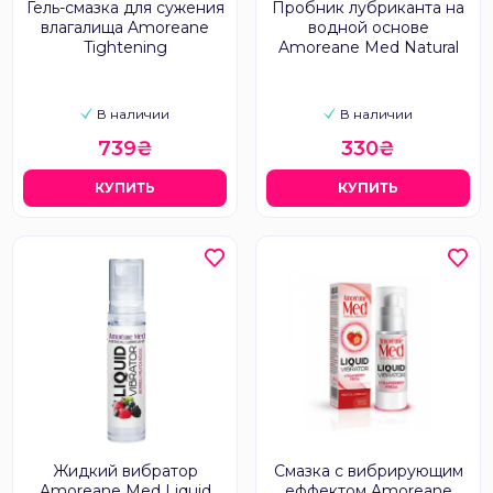
Гель-смазка для сужения
Пробник лубриканта на
влагалища Amoreane
водной основе
Tightening
Amoreane Med Natural
В наличии
В наличии
739₴
330₴
КУПИТЬ
КУПИТЬ
Жидкий вибратор
Смазка с вибрирующим
Amoreane Med Liquid
еффектом Amoreane