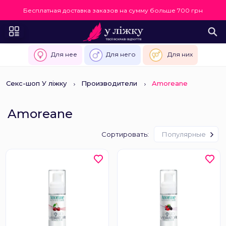
Бесплатная доставка заказов на сумму больше 700 грн
Для нее
Для него
Для них
Секс-шоп У ліжку
Производители
Amoreane
Amoreane
Сортировать:
Популярные