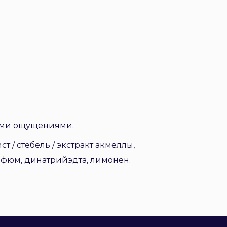
кими ощущениями.
т / стебель / экстракт акмеллы,
арфюм, динатрийэдта, лимонен.