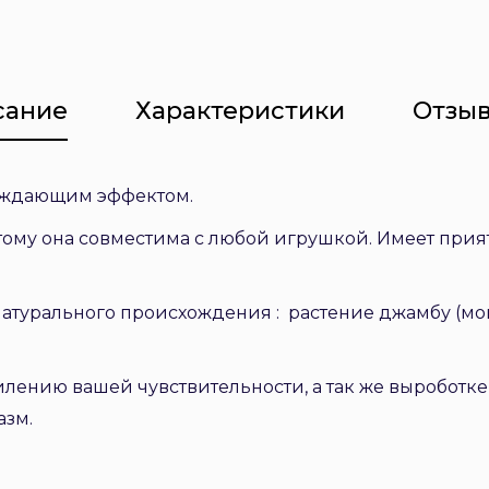
сание
Характеристики
Отзыв
уждающим эффектом.
тому она совместима с любой игрушкой. Имеет прия
атурального происхождения : растение джамбу (м
илению вашей чувствительности, а так же выроботке
азм.