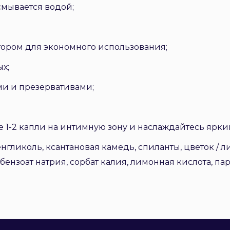
смывается водой;
тором для экономного использования;
х;
ми и презервативами;
е 1-2 капли на интимную зону и наслаждайтесь яр
нгликоль, ксантановая камедь, спиланты, цветок / лис
, бензоат натрия, сорбат калия, лимонная кислота, п