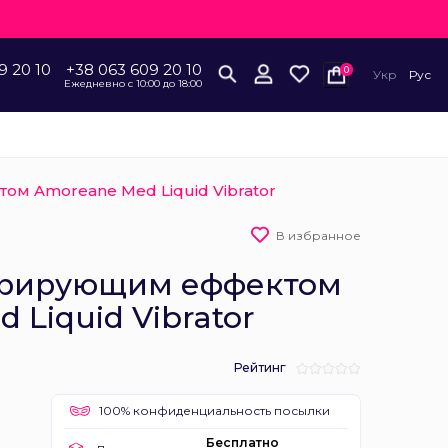
9 20 10
+38 063 609 20 10
0
Укр
Рус
Ежедневно с 10:00 до 18:00
м Amoreane Med Liquid Vibrator
В избранное
брирующим еффектом
 Liquid Vibrator
Рейтинг
100% конфиденциальность посылки
Бесплатно