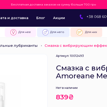
Бесплатная доставка заказов на сумму больше 700 грн
+38 068 60
ата и доставка
Блог
Акции
Для нее
Для него
Для них
альные лубриканты
Смазка с вибрирующим еффекто
Артикул: 10012493
Смазка с ви
Amoreane Med
Нет в наличии
839₴