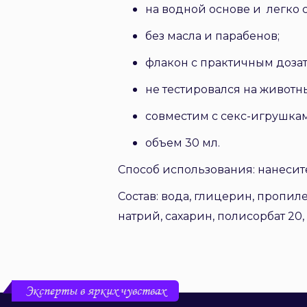
на водной основе и легко 
без масла и парабенов;
флакон с практичным доза
не тестировался на животны
совместим с секс-игрушка
объем 30 мл.
Способ использования: нанесит
Состав: вода, глицерин, пропиле
натрий, сахарин, полисорбат 20
Эксперты в ярких чувствах