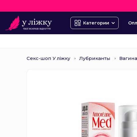
Опл
Категории
Секс-шоп У ліжку
Лубриканты
Вагин