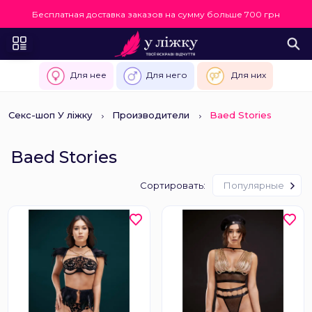
Бесплатная доставка заказов на сумму больше 700 грн
Для нее
Для него
Для них
Секс-шоп У ліжку
Производители
Baed Stories
Baed Stories
Сортировать:
Популярные