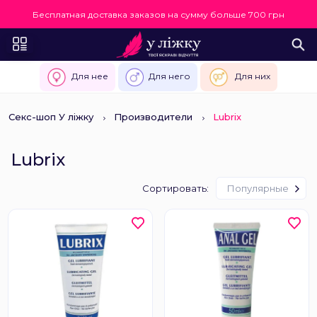
Бесплатная доставка заказов на сумму больше 700 грн
Для нее
Для него
Для них
Секс-шоп У ліжку
Производители
Lubrix
Lubrix
Сортировать:
Популярные