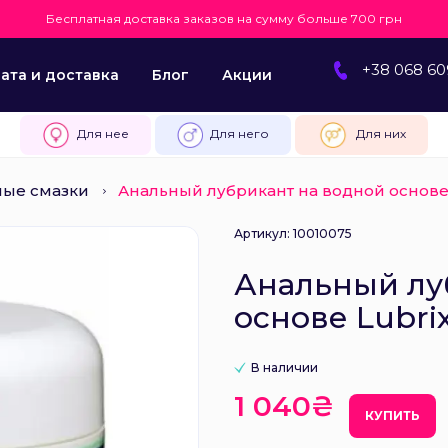
Бесплатная доставка заказов на сумму больше 700 грн
+38 068 60
ата и доставка
Блог
Акции
Для нее
Для него
Для них
ные смазки
Анальный лубрикант на водной основе L
Артикул: 10010075
Анальный лу
основе Lubrix
В наличии
1 040₴
КУПИТЬ