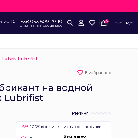
9 20 10
+38 063 609 20 10
0
Укр
Рус
Ежедневно с 10:00 до 18:00
ubrix Lubrifist
В избранное
брикант на водной
 Lubrifist
Рейтинг
100% конфиденциальность посылки
Бесплатно