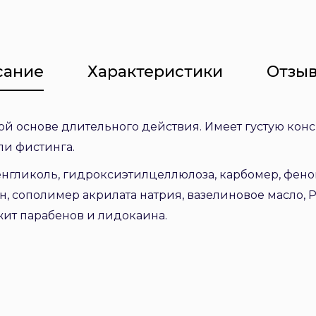
сание
Характеристики
Отзыв
й основе длительного действия. Имеет густую кон
ли фистинга.
ленгликоль, гидроксиэтилцеллюлоза, карбомер, фено
, сополимер акрилата натрия, вазелиновое масло, P
ит парабенов и лидокаина.