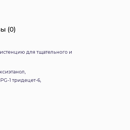
ы (0)
систенцию для тщательного и
ксиэтанол,
PG-1 тридецет-6,