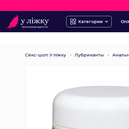
Опл
Категории
Секс-шоп У ліжку
Лубриканты
Аналь