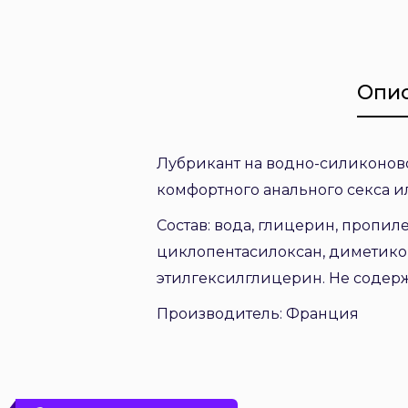
Опи
Лубрикант на водно-силиконово
комфортного анального секса и
Состав: вода, глицерин, пропи
циклопентасилоксан, диметикон
этилгексилглицерин. Не содерж
Производитель: Франция