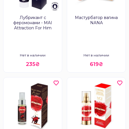
Лубрикант с
Мастурбатор вагина
феромонами - MAI
NANA
Attraction For Him
Нет в наличии
Нет в наличии
235₴
619₴