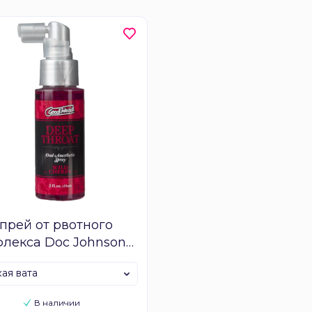
прей от рвотного
лекса Doc Johnson
eep Throat Spray
ая вата
В наличии