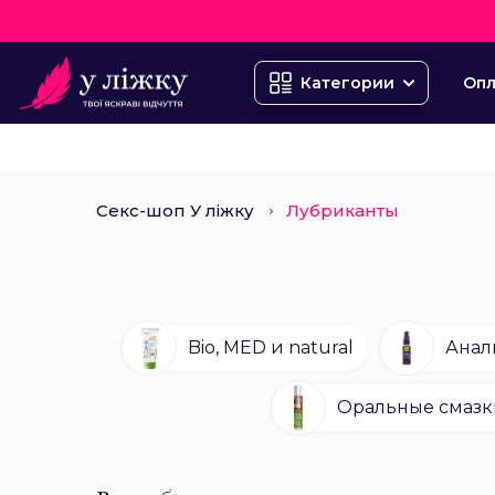
Опл
Категории
Секс-шоп У ліжку
Лубриканты
Bio, MED и natural
Анал
Оральные смазк