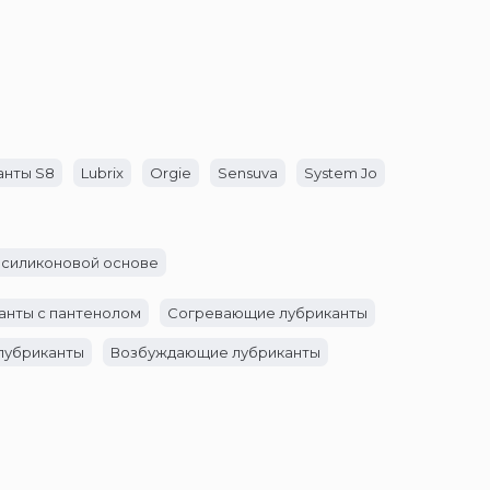
анты S8
Lubrix
Orgie
Sensuva
System Jo
 силиконовой основе
анты с пантенолом
Согревающие лубриканты
лубриканты
Возбуждающие лубриканты