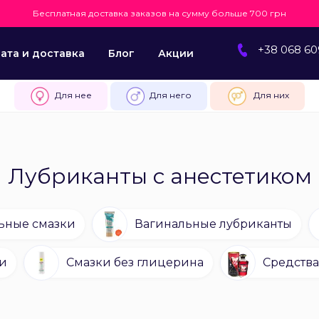
Бесплатная доставка заказов на сумму больше 700 грн
+38 068 60
ата и доставка
Блог
Акции
Для нее
Для него
Для них
Лубриканты с анестетиком
ьные смазки
Вагинальные лубриканты
и
Смазки без глицерина
Средства