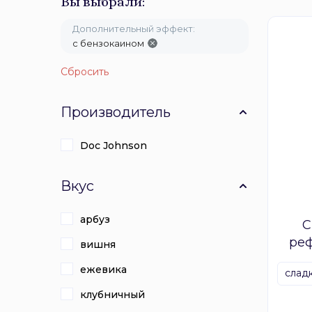
Вы выбрали:
Дополнительный эффект:
с бензокаином
Сбросить
Производитель
Doc Johnson
Вкус
арбуз
С
реф
вишня
D
ежевика
сладк
клубничный