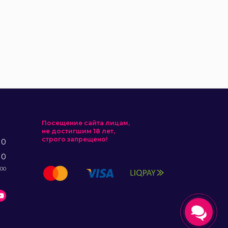
Посещение сайта лицам,
не достигшим 18 лет,
строго запрещено!
10
10
:00