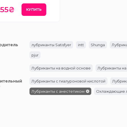
755₴
КУПИТЬ
одитель
лубриканты Satisfyer
intt
Shunga
Лубрик
pjur
Лубриканты на водной основе
Лубриканты на
ительный
Лубриканты с гиалуроновой кислотой
Лубрик
т
Лубриканты с анестетиком
Охлаждающие 