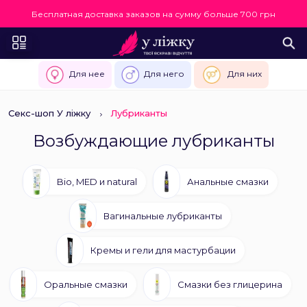
Бесплатная доставка заказов на сумму больше 700 грн
Для нее
Для него
Для них
Секс-шоп У ліжку
Лубриканты
Возбуждающие лубриканты
Bio, MED и natural
Анальные смазки
Вагинальные лубриканты
Кремы и гели для мастурбации
Оральные смазки
Смазки без глицерина