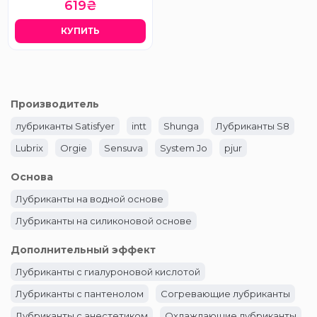
619₴
КУПИТЬ
Производитель
лубриканты Satisfyer
intt
Shunga
Лубриканты S8
Lubrix
Orgie
Sensuva
System Jo
pjur
Основа
Лубриканты на водной основе
Лубриканты на силиконовой основе
Дополнительный эффект
Лубриканты с гиалуроновой кислотой
Лубриканты с пантенолом
Согревающие лубриканты
Лубриканты с анестетиком
Охлаждающие лубриканты