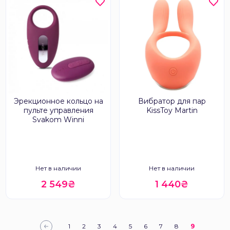
Эрекционное кольцо на
Вибратор для пар
пульте управления
KissToy Martin
Svakom Winni
Нет в наличии
Нет в наличии
2 549₴
1 440₴
1
2
3
4
5
6
7
8
9