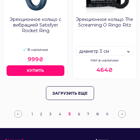
Эрекционное кольцо с
Эрекционное кольцо The
вибрацией Satisfyer
Screaming O Ringo Ritz
Rocket Ring
В наличии
диаметр 3 см
999₴
Нет в наличии
464₴
КУПИТЬ
ЗАГРУЗИТЬ ЕЩЕ
1
2
3
4
5
6
7
8
9