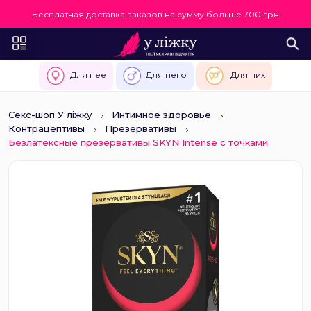
Бесплатная доставка заказов на сумму больше 700 грн
Для нее
Для него
Для них
Секс-шоп У ліжку
Интимное здоровье
Контрацептивы
Презервативы
Безлатексные презервативы SKYN Intense с точками