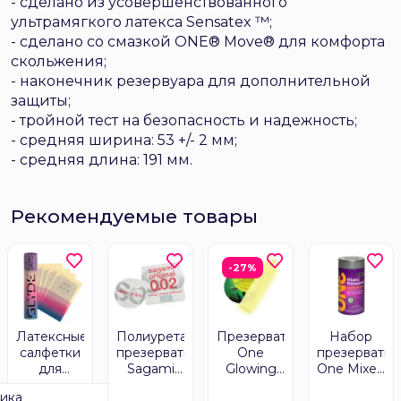
- сделано из усовершенствованного
ультрамягкого латекса Sensatex ™;
- сделано со смазкой ONE® Move® для комфорта
скольжения;
- наконечник резервуара для дополнительной
защиты;
- тройной тест на безопасность и надежность;
- средняя ширина: 53 +/- 2 мм;
- средняя длина: 191 мм.
Рекомендуемые товары
-27%
Латексные
Полиуретановый
Презерватив
Набор
салфетки
презерватив
One
презерватив
для
Sagami
Glowing
One Mixed
орального
Original
Pleasures
Pleasures
ика