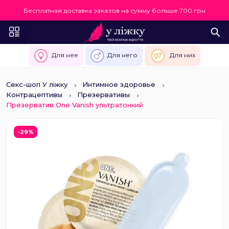
Бесплатная доставка заказов на сумму больше 700 грн
Для нее
Для него
Для них
Секс-шоп У ліжку
Интимное здоровье
Контрацептивы
Презервативы
Презерватив One Vanish ультратонкий
-29%