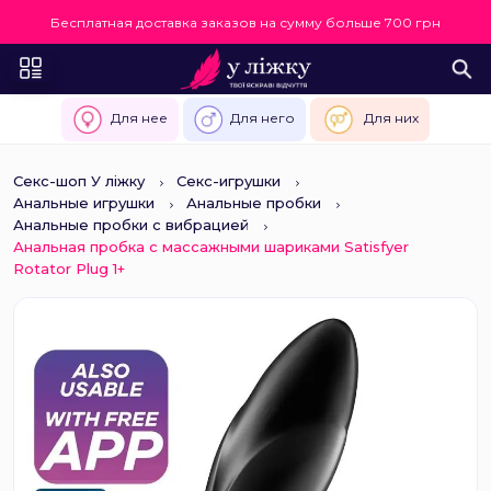
Бесплатная доставка заказов на сумму больше 700 грн
Для нее
Для него
Для них
Секс-шоп У ліжку
Секс-игрушки
Анальные игрушки
Анальные пробки
Анальные пробки с вибрацией
Анальная пробка с массажными шариками Satisfyer
Rotator Plug 1+