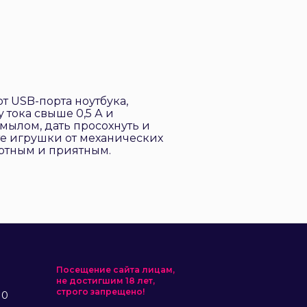
т USB-порта ноутбука,
 тока свыше 0,5 А и
мылом, дать просохнуть и
е игрушки от механических
ртным и приятным.
Посещение сайта лицам,
не достигшим 18 лет,
строго запрещено!
10