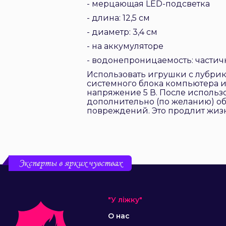
- мерцающая LED-подсветка
- длина: 12,5 см
- диаметр: 3,4 см
- на аккумуляторе
- водонепроницаемость: частич
Использовать игрушки с лубрика
системного блока компьютера ил
напряжение 5 В. После использ
дополнительно (по желанию) о
повреждений. Это продлит жиз
Эксперты в ярких чувствах
"У ліжку"
О нас