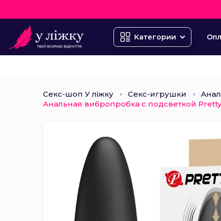
Опл
Категории
Секс-шоп У ліжку
Секс-игрушки
Анал
Анальная вибропробка с подсветкой Pretty 