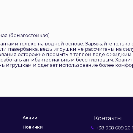
ная (брызгостойкая)
нтами только на водной основе. Заряжайте только о
и павербанка, ведь игрушки не рассчитаны на силу
ования осторожно промыть в теплой воде с жидким 
бработать антибактериальным бесспиртовым. Хранит
нь игрушкам и сделает использование более комфо
Контакты
Акции
Новинки
+38 068 609 20 