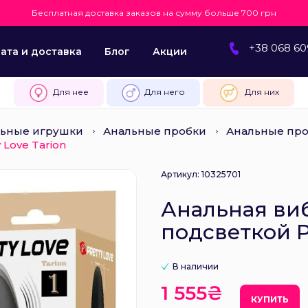
Бесплатная доставка заказов на сумму больше 700 грн
+38 068 60
ата и доставка
Блог
Акции
Для нее
Для него
Для них
ьные игрушки
Анальные пробки
Анальные про
Love Tarion
Артикул: 10325701
Анальная ви
подсветкой Pr
В наличии
1 555₴
КУПИТЬ