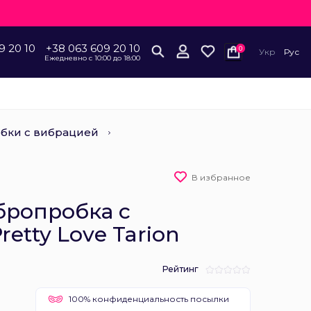
9 20 10
+38 063 609 20 10
0
Укр
Рус
Ежедневно с 10:00 до 18:00
бки с вибрацией
В избранное
бропробка с
etty Love Tarion
Рейтинг
100% конфиденциальность посылки