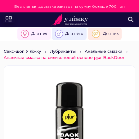
Бесплатная доставка заказов на сумму больше 700 грн
Для нее
Для него
Для них
Секс-шоп У ліжку
Лубриканты
Анальные смазки
Анальная смазка на силиконовой основе pjur BackDoor