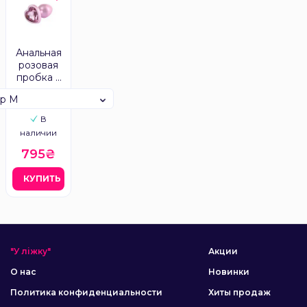
Анальная
розовая
пробка с
камнем в
ер M
виде
сердца
В
CHISA
наличии
MATRIX
MONT
795₴
КУПИТЬ
"У ліжку"
Акции
О нас
Новинки
Политика конфиденциальности
Хиты продаж