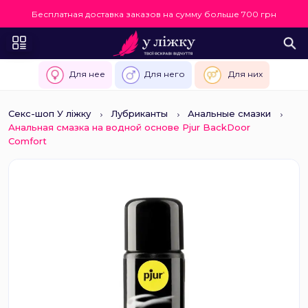
Бесплатная доставка заказов на сумму больше 700 грн
Для нее
Для него
Для них
Секс-шоп У ліжку
Лубриканты
Анальные смазки
Анальная смазка на водной основе Pjur BackDoor
Comfort