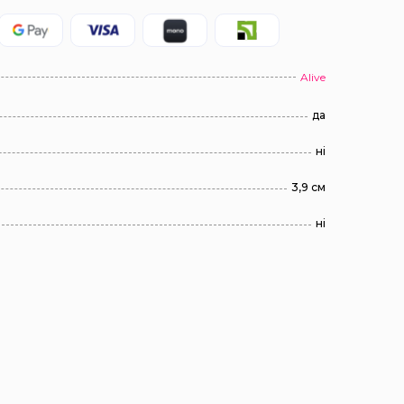
Alive
да
ні
3,9 см
ні