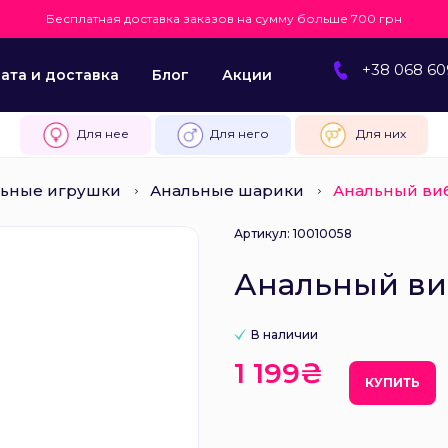
Бесплатная доставка заказов на сумму больше 700 грн
+38 068 60
ата и доставка
Блог
Акции
Для нее
Для него
Для них
ьные игрушки
Анальные шарики
Анальный виб
Артикул: 10010058
Анальный виб
В наличии
1 199₴
КУПИТЬ