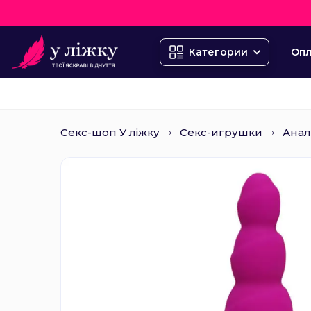
Опл
Категории
Секс-шоп У ліжку
Секс-игрушки
Анал