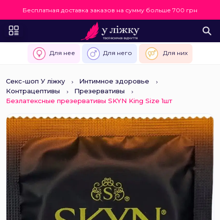
Бесплатная доставка заказов на сумму больше 700 грн
Для нее
Для него
Для них
Секс-шоп У ліжку
Интимное здоровье
Контрацептивы
Презервативы
Безлатексные презервативы SKYN King Size 1шт