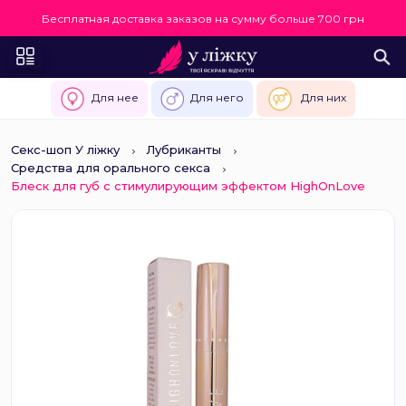
Бесплатная доставка заказов на сумму больше 700 грн
Для нее
Для него
Для них
Секс-шоп У ліжку
Лубриканты
Средства для орального секса
Блеск для губ с стимулирующим эффектом HighOnLove