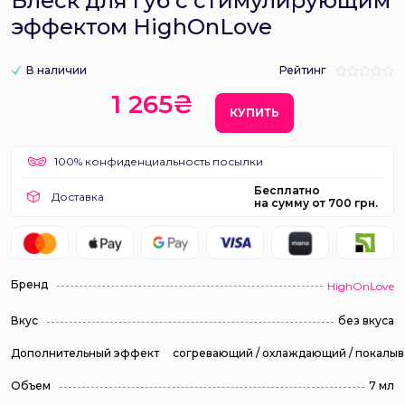
Блеск для губ с стимулирующим
эффектом HighOnLove
В наличии
Рейтинг
1 265₴
КУПИТЬ
100% конфиденциальность посылки
Бесплатно
Доставка
на сумму от 700 грн.
Бренд
HighOnLove
Вкус
без вкуса
Дополнительный эффект
согревающий / охлаждающий / покалы
Объем
7 мл