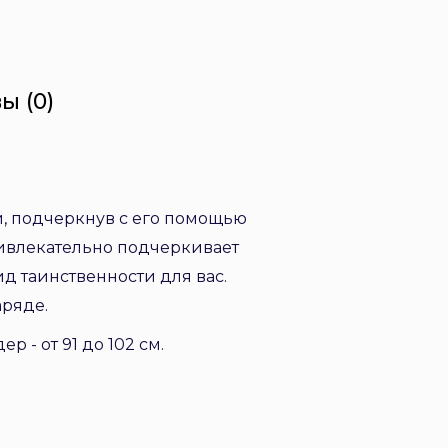
ы (0)
и, подчеркнув с его помощью
ривлекательно подчеркивает
д таинственности для вас.
аряде.
р - от 91 до 102 см.