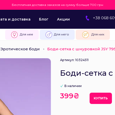
Бесплатная доставка заказов на сумму больше 700 грн
+38 068 60
ата и доставка
Блог
Акции
Для нее
Для него
Для них
Эротическое боди
Боди-сетка с шнуровкой JSY 79
Артикул: 10324511
Боди-сетка с
В наличии
399₴
КУПИТЬ