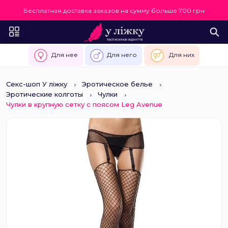
Бесплатная доставка заказов на сумму больше 700 грн
Для нее
Для него
Для них
Секс-шоп У ліжку
Эротическое белье
Эротические колготы
Чулки
Чулки в крупную сетку с поясом Leg Avenue