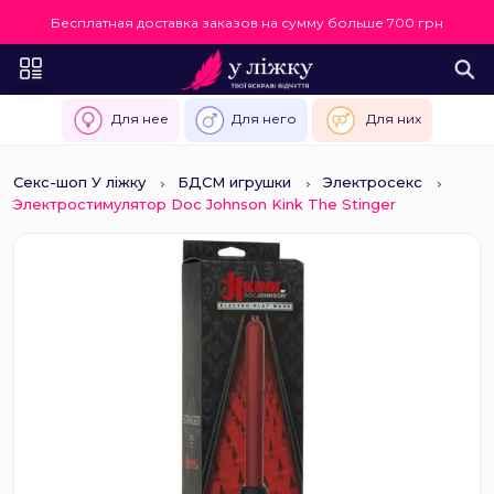
Бесплатная доставка заказов на сумму больше 700 грн
Для нее
Для него
Для них
Секс-шоп У ліжку
БДСМ игрушки
Электросекс
Электростимулятор Doc Johnson Kink The Stinger