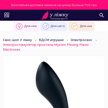
Бесплатная доставка заказов на сумму больше 700 грн
Для нее
Для него
Для них
Секс-шоп У ліжку
БДСМ игрушки
Электросекс
Электростимулятор простаты Mystim Flexing Flavio
Electrosex