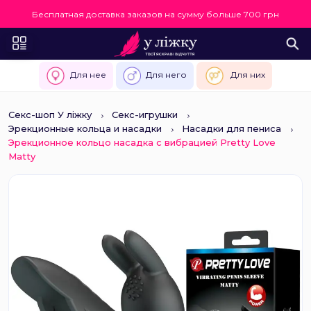
Бесплатная доставка заказов на сумму больше 700 грн
Для нее
Для него
Для них
Секс-шоп У ліжку
Секс-игрушки
Эрекционные кольца и насадки
Насадки для пениса
Эрекционное кольцо насадка с вибрацией Pretty Love
Matty