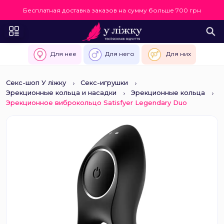
Бесплатная доставка заказов на сумму больше 700 грн
Для нее
Для него
Для них
Секс-шоп У ліжку
Секс-игрушки
Эрекционные кольца и насадки
Эрекционные кольца
Эрекционное виброкольцо Satisfyer Legendary Duo