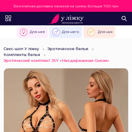
Бесплатная доставка заказов на сумму больше 700 грн
Для нее
Для него
Для них
Секс-шоп У ліжку
Эротическое белье
Комплекты белья
Эротический комплект JSY «Несдержанная Сьюзи»