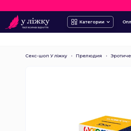
Опл
Категории
Секс-шоп У ліжку
Прелюдия
Эротиче