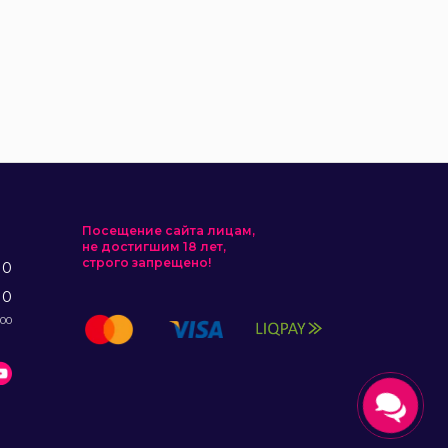
Посещение сайта лицам,
не достигшим 18 лет,
строго запрещено!
10
10
:00