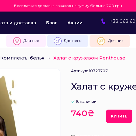
Бесплатная доставка заказов на сумму больше 700 грн
+38 068 60
ата и доставка
Блог
Акции
Для нее
Для него
Для них
Комплекты белья
Халат с кружевом Penthouse
Артикул: 10323707
Халат с круж
В наличии
740₴
КУПИТЬ