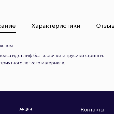
сание
Характеристики
Отзыв
ужевом
ояса идет лиф без косточки и трусики стринги.
приятного легкого материала.
Контакты
Акции