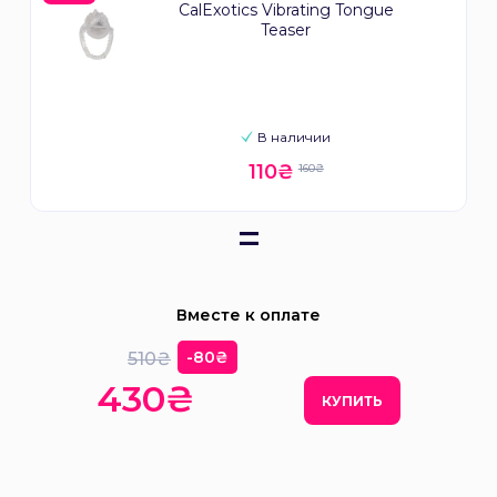
CalExotics Vibrating Tongue
Teaser
В наличии
110₴
160₴
=
Вместе к оплате
-80₴
510₴
430₴
КУПИТЬ