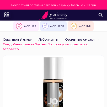
Бесплатная доставка заказов на сумму больше 700 грн
Для нее
Для него
Для них
Секс-шоп У ліжку
Лубриканты
Оральные смазки
Съедобная смазка System Jo со вкусом орехового
эспрессо