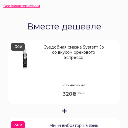
Все характеристики
Вместе дешевле
-30₴
Съедобная смазка System Jo
со вкусом орехового
эспрессо
В наличии
320₴
350₴
+
-50₴
Мини вибратор на язык