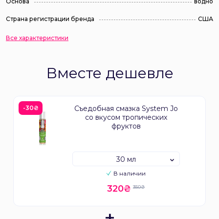
Основа
водно
Страна регистрации бренда
США
Все характеристики
Вместе дешевле
-30₴
Съедобная смазка System Jo
со вкусом тропических
фруктов
30 мл
В наличии
320₴
350₴
+