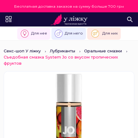
Бесплатная доставка заказов на сумму больше 700 грн
Для нее
Для него
Для них
Секс-шоп У ліжку
Лубриканты
Оральные смазки
Съедобная смазка System Jo со вкусом тропических
фруктов