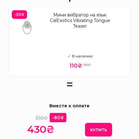
-50₴
Мини вибратор на язык
CalExotics Vibrating Tongue
Teaser
В наличии
110₴
160₴
=
Вместе к оплате
-80₴
510₴
430₴
КУПИТЬ