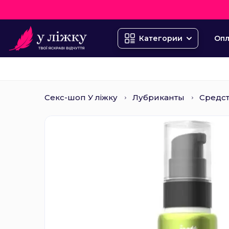
Опл
Категории
Секс-шоп У ліжку
Лубриканты
Средст