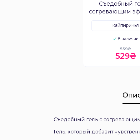
Съедобный ге
согревающим э
Intt LICK 
кайпиринья
В наличии
559₴
529₴
Опи
Съедобный гель с согревающим 
Гель, который добавит чувстве