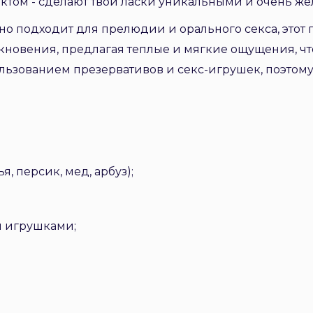
ктом - сделают твои ласки уникальными и очень ж
льно подходит для прелюдии и орального секса, этот
новения, предлагая теплые и мягкие ощущения, чт
ользованием презервативов и секс-игрушек, поэтом
я, персик, мед, арбуз);
и игрушками;