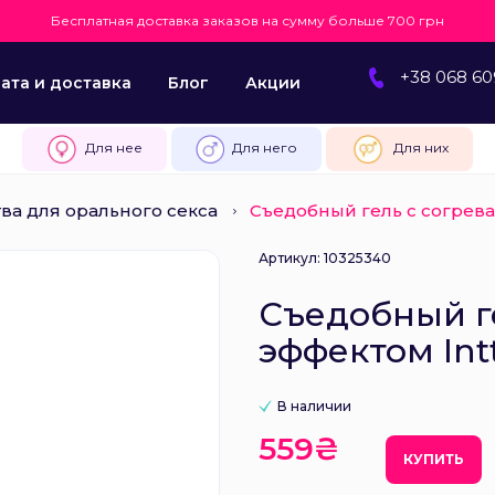
Бесплатная доставка заказов на сумму больше 700 грн
+38 068 60
ата и доставка
Блог
Акции
Для нее
Для него
Для них
ва для орального секса
Съедобный гель с согрев
Артикул: 10325340
Съедобный г
эффектом Int
В наличии
559₴
КУПИТЬ