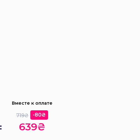
Вместе к оплате
-80₴
719₴
=
639₴