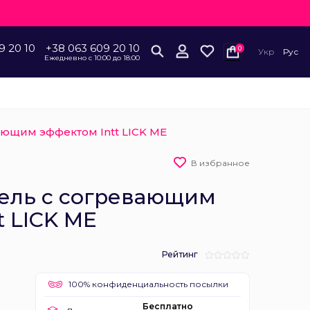
9 20 10
+38 063 609 20 10
0
Укр
Рус
Ежедневно с 10:00 до 18:00
ающим эффектом Intt LICK ME
В избранное
ель с согревающим
t LICK ME
Рейтинг
100% конфиденциальность посылки
Бесплатно