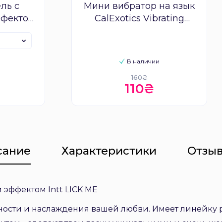
ль с
Мини вибратор на язык
ффектом
CalExotics Vibrating
ME
Tongue Teaser
В наличии
160₴
110₴
сание
Характеристики
Отзыв
эффектом Intt LICK ME
нности и наслаждения вашей любви. Имеет линейку р