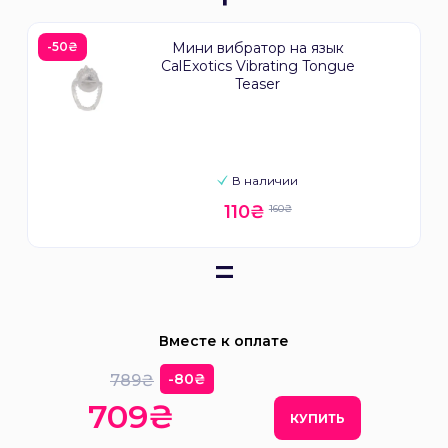
-50₴
Мини вибратор на язык
CalExotics Vibrating Tongue
Teaser
В наличии
110₴
160₴
=
Вместе к оплате
-80₴
789₴
709₴
КУПИТЬ