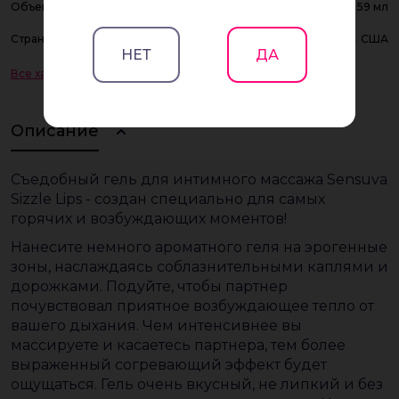
Объем
59 мл
Страна регистрации бренда
США
НЕТ
ДА
Все характеристики
Описание
Съедобный гель для интимного массажа Sensuva
Sizzle Lips - создан специально для самых
горячих и возбуждающих моментов!
Нанесите немного ароматного геля на эрогенные
зоны, наслаждаясь соблазнительными каплями и
дорожками. Подуйте, чтобы партнер
почувствовал приятное возбуждающее тепло от
вашего дыхания. Чем интенсивнее вы
массируете и касаетесь партнера, тем более
выраженный согревающий эффект будет
ощущаться. Гель очень вкусный, не липкий и без