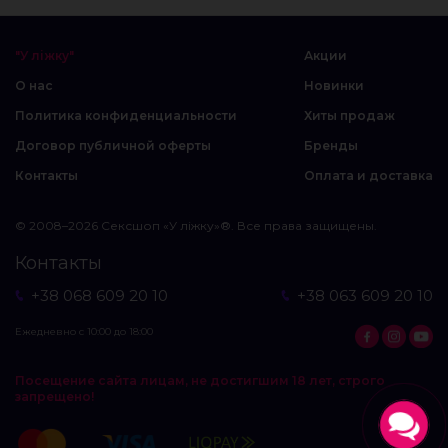
"У ліжку"
Акции
О нас
Новинки
Политика конфиденциальности
Хиты продаж
Договор публичной оферты
Бренды
Контакты
Оплата и доставка
© 2008–2026 Сексшоп «У ліжку»®. Все права защищены.
Контакты
+38 068 609 20 10
+38 063 609 20 10
Ежедневно с 10:00 до 18:00
Посещение сайта лицам, не достигшим 18 лет, строго
запрещено!