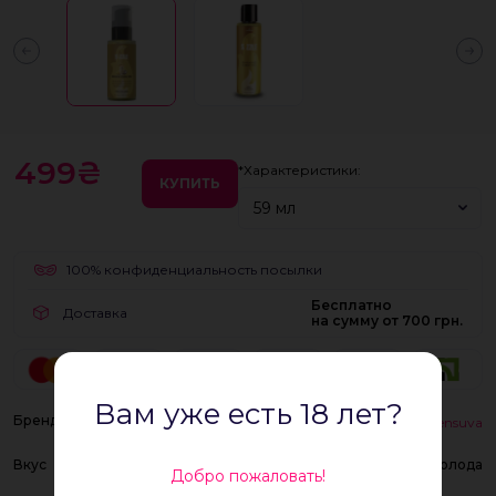
499₴
*Характеристики:
КУПИТЬ
59 мл
100% конфиденциальность посылки
Бесплатно
Доставка
на сумму от 700 грн.
Вам уже есть 18 лет?
Бренд
Sensuva
Вкус
пена колода
Добро пожаловать!