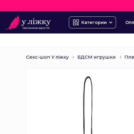
Опл
Категории
Секс-шоп У ліжку
БДСМ игрушки
Пле