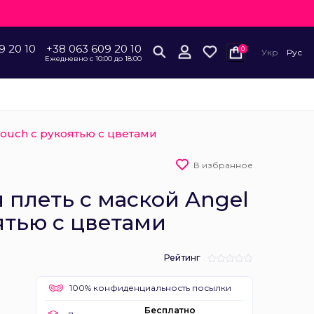
9 20 10
+38 063 609 20 10
0
Укр
Рус
Ежедневно с 10:00 до 18:00
Touch с рукоятью с цветами
В избранное
 плеть с маской Angel
ятью с цветами
Рейтинг
100% конфиденциальность посылки
Бесплатно