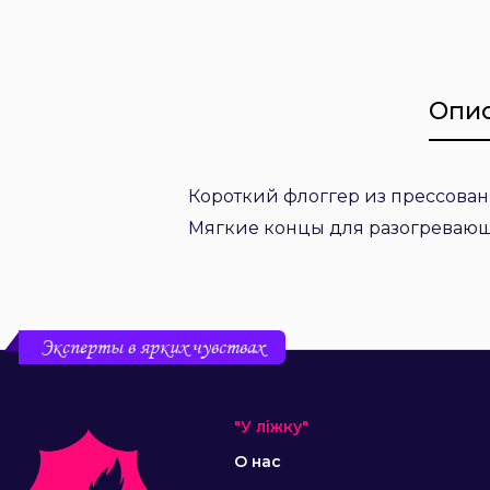
Опи
Короткий флоггер из прессован
Мягкие концы для разогревающи
Эксперты в ярких чувствах
"У ліжку"
О нас