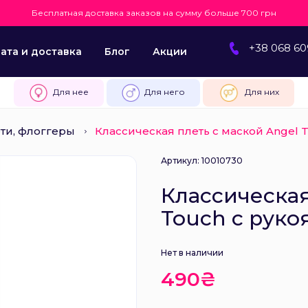
Бесплатная доставка заказов на сумму больше 700 грн
+38 068 60
ата и доставка
Блог
Акции
Для нее
Для него
Для них
ти, флоггеры
Классическая плеть с маской Angel 
Артикул: 10010730
Классическая
Touch с руко
Нет в наличии
490₴