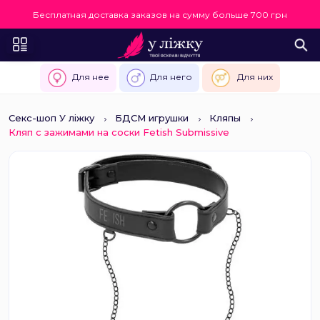
Бесплатная доставка заказов на сумму больше 700 грн
Для нее
Для него
Для них
Секс-шоп У ліжку
БДСМ игрушки
Кляпы
Кляп с зажимами на соски Fetish Submissive