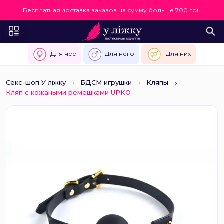
Бесплатная доставка заказов на сумму больше 700 грн
Для нее
Для него
Для них
Секс-шоп У ліжку
БДСМ игрушки
Кляпы
Кляп с кожаными ремешками UPKO