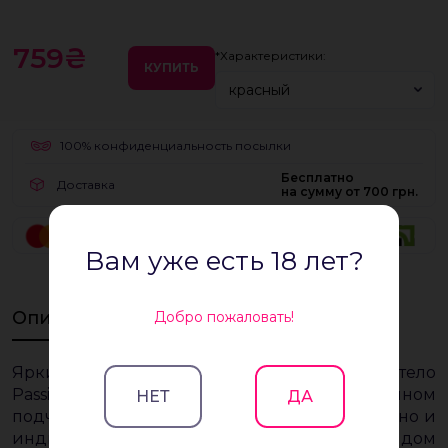
759₴
*Характеристики:
КУПИТЬ
красный
100% конфиденциальность посылки
Бесплатно
Доставка
на сумму от 700 грн.
Вам уже есть 18 лет?
Описание
Добро пожаловать!
Яркий и оригинальный чулок-сетка на тело
Passion BS060 с необычным дизайном
НЕТ
ДА
подчеркнет не только роскошь Вашего тела, но и
индивидуальный вкус и стиль. С таким нарядом