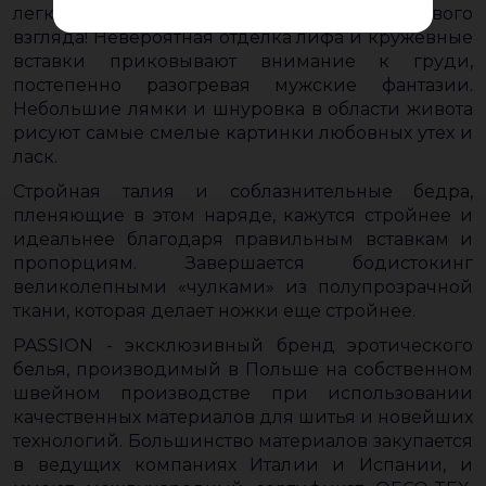
легко можно пленить мужчину с первого
взгляда! Невероятная отделка лифа и кружевные
вставки приковывают внимание к груди,
постепенно разогревая мужские фантазии.
Небольшие лямки и шнуровка в области живота
рисуют самые смелые картинки любовных утех и
ласк.
Стройная талия и соблазнительные бедра,
пленяющие в этом наряде, кажутся стройнее и
идеальнее благодаря правильным вставкам и
пропорциям. Завершается бодистокинг
великолепными «чулками» из полупрозрачной
ткани, которая делает ножки еще стройнее.
PASSION - эксклюзивный бренд эротического
белья, производимый в Польше на собственном
швейном производстве при использовании
качественных материалов для шитья и новейших
технологий. Большинство материалов закупается
в ведущих компаниях Италии и Испании, и