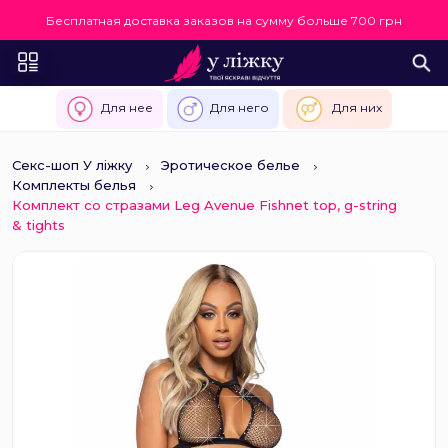
Бесплатная доставка заказов на сумму больше 700 грн
Для нее
Для него
Для них
Секс-шоп У ліжку
Эротическое белье
Комплекты белья
Комплект со стразами Leg Avenue Fishnet top, g-string
& tights