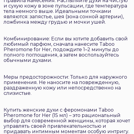
Правила нанесения: Распыляйте духи на чистую
и сухую кожу в зоне пульсации, где температура
тела немного выше. Идеальными точками
являются: запястье, шея (зона сонной артерии),
ложбинка между грудью и мочки ушей.
Комбинирование: Если вы хотите добавить свой
любимый парфюм, сначала нанесите Taboo
Pheromone for Her, подождите 1–2 минуты до
полного поглощения, а затем воспользуйтесь
обычными духами.
Меры предосторожности: Только для наружного
применения. Не наносите на поврежденную,
раздраженную кожу или непосредственно на
слизистые.
Купить женские духи с феромонами Taboo
Pheromone for Her (15 мл) – это рациональный
выбор для современной женщины, которая хочет
управлять своей привлекательностью и
придавать интимным моментам особую интригу.