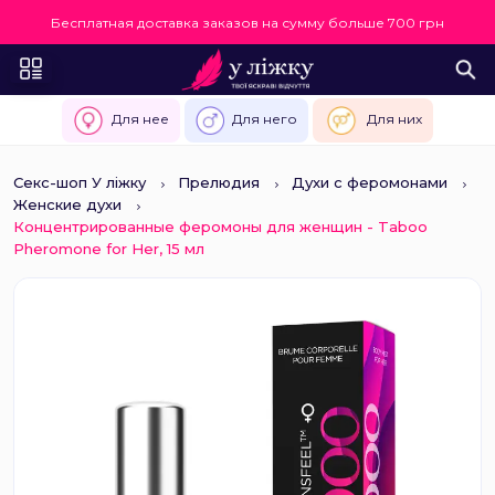
Бесплатная доставка заказов на сумму больше 700 грн
Для нее
Для него
Для них
Секс-шоп У ліжку
Прелюдия
Духи с феромонами
Женские духи
Концентрированные феромоны для женщин - Taboo
Pheromone for Her, 15 мл