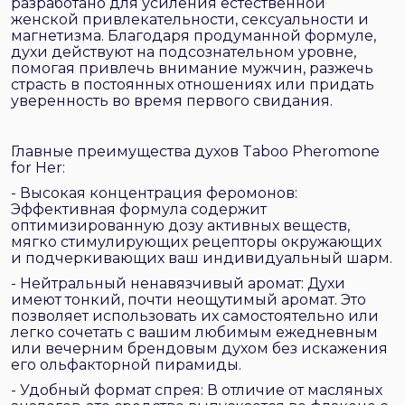
разработано для усиления естественной
женской привлекательности, сексуальности и
магнетизма. Благодаря продуманной формуле,
духи действуют на подсознательном уровне,
помогая привлечь внимание мужчин, разжечь
страсть в постоянных отношениях или придать
уверенность во время первого свидания.
Главные преимущества духов Taboo Pheromone
for Her:
- Высокая концентрация феромонов:
Эффективная формула содержит
оптимизированную дозу активных веществ,
мягко стимулирующих рецепторы окружающих
и подчеркивающих ваш индивидуальный шарм.
- Нейтральный ненавязчивый аромат: Духи
имеют тонкий, почти неощутимый аромат. Это
позволяет использовать их самостоятельно или
легко сочетать с вашим любимым ежедневным
или вечерним брендовым духом без искажения
его ольфакторной пирамиды.
- Удобный формат спрея: В отличие от масляных