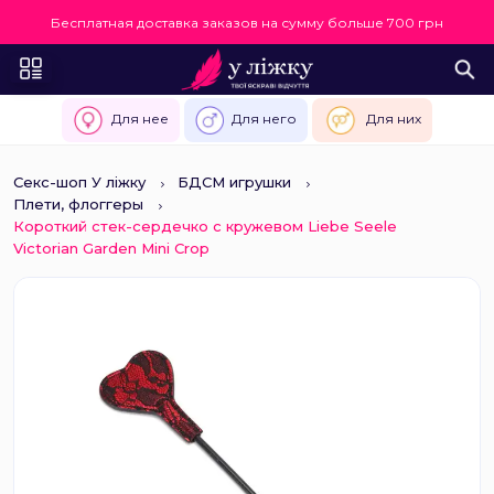
Бесплатная доставка заказов на сумму больше 700 грн
Для нее
Для него
Для них
Секс-шоп У ліжку
БДСМ игрушки
Плети, флоггеры
Короткий стек-сердечко с кружевом Liebe Seele
Victorian Garden Mini Crop